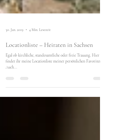
30. Jan. 2019
4 Min. Lesezeit
Locationliste – Heiraten in Sachsen
Egal ob kirchliche, standesamtliche oder freie Trauung. Hier
findet ihr meine Locationliste meiner persönlichen Favoriten.
Auch...